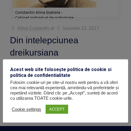
Alina Costantin
at
ianuarie 13, 2017
Din intelepciunea
dreikursiana
Despre emotii, despre relatii, despre copii, despre
Acest web site folosește politica de cookie si
parinti, despre competitie si cooperare, despre noi,
politica de confidentialitate
despre cate putin din toate, intr-o colectie a 235 citate
Folosim cookie-uri pe site-ul nostru web pentru a vă oferi
ale lui […]
cea mai relevantă experiență, amintindu-vă preferințele și
repetând vizitele. Dând clic pe „Accept”, sunteți de acord
cu utilizarea TOATE cookie-urile.
0
Read more
Cookie settings
ACCEPT