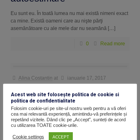
Eu sunt eu. În toată lumea nu mai există nimeni exact
ca mine. Există oameni care au nişte părţi
asemănătoare cu ale mele dar nu seamănă […]
0
Read more
Alina Costantin
at
ianuarie 17, 2017
12 reguli simple pentru a
Acest web site folosește politica de cookie si
politica de confidentialitate
creste un delincvent
Folosim cookie-uri pe site-ul nostru web pentru a vă oferi
cea mai relevantă experiență, amintindu-vă preferințele și
Deci te-ai hotarat ca vrei sa cresti un delincvent.
repetând vizitele. Dând clic pe „Accept”, sunteți de acord
cu utilizarea TOATE cookie-urile.
Foarte bine. Este important ca parintii sa stie ce fel de
copil isi doresc si ce trebuie […]
Cookie settings
ACCEPT