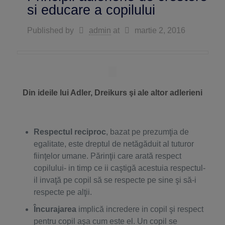
si educare a copilului
Published by
admin
at
martie 2, 2016
Din ideile lui Adler, Dreikurs şi ale altor adlerieni
Respectul reciproc
, bazat pe prezumţia de
egalitate, este dreptul de netăgăduit al tuturor
fiinţelor umane. Părinţii care arată respect
copilului- in timp ce ii caştigă acestuia respectul-
il invaţă pe copil să se respecte pe sine şi să-i
respecte pe alţii.
Încurajarea
implică incredere in copil şi respect
pentru copil aşa cum este el. Un copil se