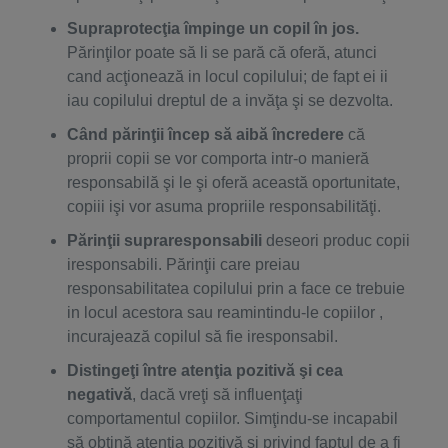
Supraprotecţia împinge un copil în jos.
Părinţilor poate să li se pară că oferă, atunci
cand acţionează in locul copilului; de fapt ei ii
iau copilului dreptul de a invăţa şi se dezvolta.
Când părinţii încep să aibă încredere
că
proprii copii se vor comporta intr-o manieră
responsabilă şi le şi oferă această oportunitate,
copiii işi vor asuma propriile responsabilităţi.
Părinţii supraresponsabili
deseori produc copii
iresponsabili. Părinţii care preiau
responsabilitatea copilului prin a face ce trebuie
in locul acestora sau reamintindu-le copiilor ,
incurajează copilul să fie iresponsabil.
Distingeţi între atenţia pozitivă şi cea
negativă
, dacă vreţi să influenţaţi
comportamentul copiilor. Simţindu-se incapabil
să obţină atenţia pozitivă şi privind faptul de a fi