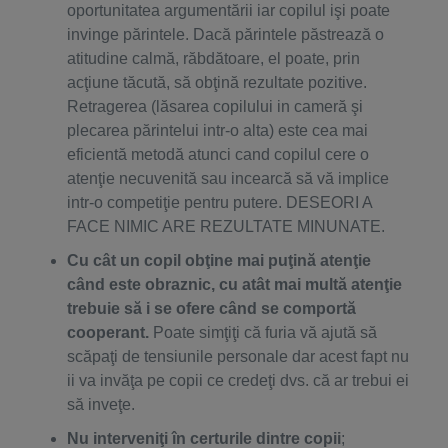
oportunitatea argumentării iar copilul işi poate
invinge părintele. Dacă părintele păstrează o
atitudine calmă, răbdătoare, el poate, prin
acţiune tăcută, să obţină rezultate pozitive.
Retragerea (lăsarea copilului in cameră şi
plecarea părintelui intr-o alta) este cea mai
eficientă metodă atunci cand copilul cere o
atenţie necuvenită sau incearcă să vă implice
intr-o competiţie pentru putere. DESEORI A
FACE NIMIC ARE REZULTATE MINUNATE.
Cu cât un copil obţine mai puţină atenţie
când este obraznic, cu atât mai multă atenţie
trebuie să i se ofere când se comportă
cooperant.
Poate simţiţi că furia vă ajută să
scăpaţi de tensiunile personale dar acest fapt nu
ii va invăţa pe copii ce credeţi dvs. că ar trebui ei
să inveţe.
Nu interveniţi în certurile dintre copii
;