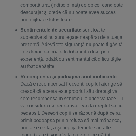
comportă urat (indisciplinat) de obicei cand este
descurajat şi crede că nu poate avea succes
prin mijloace folositoare.
Sentimentele de securitate
sunt foarte
subiective şi nu sunt legate neapărat de situaţia
prezentă. Adevărata siguranţă nu poate fi găsită
in exterior, ea poate fi dobandită doar prin
experienţă, odată cu sentimentul că dificultăţile
au fost depăşite.
Recompensa şi pedeapsa sunt ineficiente
.
Dacă e recompensat frecvent, copilul ajunge să
creadă că acesta este propriul său drept şi va
cere recompensă in schimbul a orice va face. El
va considera că pedeapsa ii va da dreptul să fie
pedepsit. Deseori copiii se răzbună după ce au
primit pedeapsa prin a refuza să mai mănance,
prin a se certa, a-şi neglija temele sau alte
moduri care ii vor afecta puternic pe părinţi.