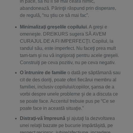
in pace, să nu li se mai ceară nimic,
abandonează. Părinţii răspund prin disperare,
de regulă, “nu ştiu ce să mai fac”.
Minimalizaţi greşelile copilului
. A greşi e
omeneşte. DREIKURS sugera SĂ AVEM
CURAJUL DE A FI IMPERFECŢI. Copilul, la
randul său, este imperfect. Nu faceţi prea mult
tam-tam şi nu vă ingrijoraţi pentru acele greşeli.
Construiţi pe ceva pozitiv, nu pe ceva negativ.
O întrunire de familie
o dată pe săptămană sau
cit de des doriţi, poate oferi fiecărui membru al
familiei, inclusiv copilului/copiilor, şansa de a
vorbi despre unele probleme şi de a discuta ce
se poate face. Accentul trebuie pus pe “Ce se
poate face in această situaţie.”
Distraţi-vă împreună
şi ajutaţi la dezvoltarea
unei relaţii bazate pe bucurie impărtăşită, pe
respect reciproc, iubire/afecţiune, incredere