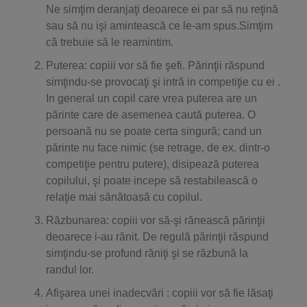
Ne simţim deranjaţi deoarece ei par să nu reţină
sau să nu işi amintească ce le-am spus.Simţim
că trebuie să le reamintim.
Puterea: copiii vor să fie şefi. Părinţii răspund
simţindu-se provocaţi şi intră in competiţie cu ei .
In general un copil care vrea puterea are un
părinte care de asemenea caută puterea. O
persoană nu se poate certa singură; cand un
părinte nu face nimic (se retrage, de ex. dintr-o
competiţie pentru putere), disipează puterea
copilului, şi poate incepe să restabilească o
relaţie mai sănătoasă cu copilul.
Răzbunarea: copiii vor să-şi rănească părinţii
deoarece i-au rănit. De regulă părinţii răspund
simţindu-se profund răniţi şi se răzbună la
randul lor.
Afişarea unei inadecvări : copiii vor să fie lăsaţi