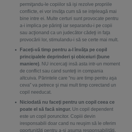
permiţandu-le copiilor să işi rezolve propriile
conflicte, ei vor invăţa cum să se inţeleagă mai
bine intre ei. Multe certuri sunt provocate pentru
a-i implica pe părinţi iar separandu-i pe copii
sau acţionand ca un judecător cădeţi in faţa
provocării lor, stimulandu-i să se certe mai mult.
Faceţi-vă timp pentru a-l învăţa pe copil
principalele deprinderi şi obiceiuri (bune
maniere)
. NU incercaţi insă asta intr-un moment
de conflict sau cand sunteţi in compania
altcuiva. Părintele care “nu are timp pentru aşa
ceva” va petrece şi mai mult timp corectand un
copil needucat.
Niciodată nu faceţi pentru un copil ceea ce
poate el să facă singur.
Un copil dependent
este un copil poruncitor. Copiii devin
iresponsabili doar cand nu reuşim să le oferim
oportunităţi pentru a-şi asuma responsabilităţi.