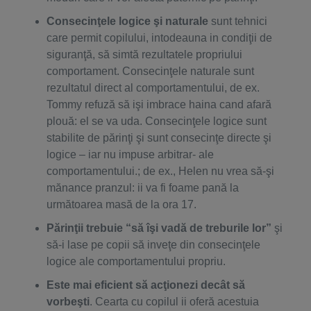
Consecinţele logice şi naturale
sunt tehnici
care permit copilului, intodeauna in condiţii de
siguranţă, să simtă rezultatele propriului
comportament. Consecinţele naturale sunt
rezultatul direct al comportamentului, de ex.
Tommy refuză să işi imbrace haina cand afară
plouă: el se va uda. Consecinţele logice sunt
stabilite de părinţi şi sunt consecinţe directe şi
logice – iar nu impuse arbitrar- ale
comportamentului.; de ex., Helen nu vrea să-şi
mănance pranzul: ii va fi foame pană la
următoarea masă de la ora 17.
Părinţii trebuie “să îşi vadă de treburile lor”
şi
să-i lase pe copii să inveţe din consecinţele
logice ale comportamentului propriu.
Este mai eficient să acţionezi decât să
vorbeşti
. Cearta cu copilul ii oferă acestuia